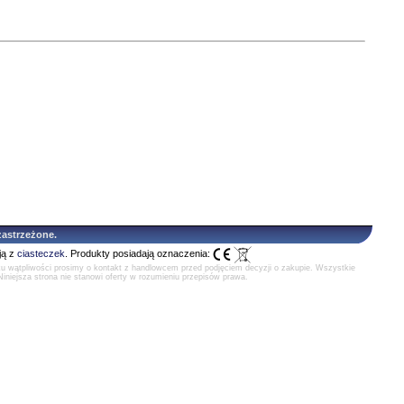
astrzeżone.
ją z
ciasteczek
. Produkty posiadają oznaczenia:
ku wątpliwości prosimy o kontakt z handlowcem przed podjęciem decyzji o zakupie. Wszystkie
Niniejsza strona nie stanowi oferty w rozumieniu przepisów prawa.