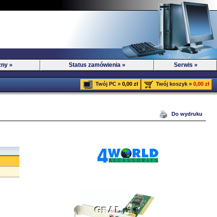
zny »
Status zamówienia »
Serwis »
Twój PC »
0,00 zł
Twój koszyk »
0,00 zł
Do wydruku