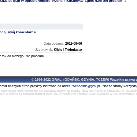
alazleś błąd w opisie produktu 4World 4 kanalowa? Zgłoś nam ten problem! »
dodaj swój komentarz »
Data dodania:
2011-08-06
Użytkownik:
Kibic
|
Trójmiasto
 tak do niczego. Nie polecam
© 1996-2022 GRAL, (GDAŃSK, GDYNIA, TCZEW) Wszelkie prawa z
temat naszych stron prosimy kierować na adres:
webadmin@gral.pl
. Nasze strony korzysta
e publikowane dane techniczne nie zawierają braków lub błędów. Mają one charakter poglądowy. W przypad
yte w tekście są znakami zastrzeżonymi dla ich właścicieli i zostały użyte wyłącznie w celu identyfikacji. 