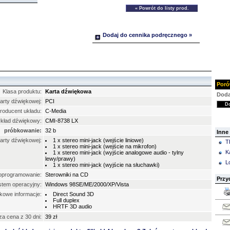
Dodaj do cennika podręcznego »
Poró
Klasa produktu:
Karta dźwiękowa
Doda
karty dźwiękowej:
PCI
roducent układu:
C-Media
kład dźwiękowy:
CMI-8738 LX
próbkowanie:
32 b
Inne
arty dźwiękowej:
1 x stereo mini-jack (wejście liniowe)
T
1 x stereo mini-jack (wejście na mikrofon)
K
1 x stereo mini-jack (wyjście analogowe audio - tylny
lewy/prawy)
L
1 x stereo mini-jack (wyjście na słuchawki)
oprogramowanie:
Sterowniki na CD
Przy
stem operacyjny:
Windows 98SE/ME/2000/XP/Vista
kowe informacje:
Direct Sound 3D
Full duplex
HRTF 3D audio
za cena z 30 dni:
39 zł