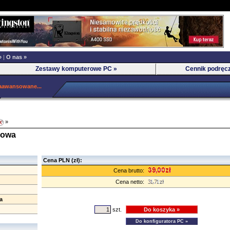
»
|
O nas »
Zestawy komputerowe PC »
Cennik podręc
aawansowane...
»
lowa
Cena PLN (zł):
Cena brutto:
Cena netto:
a
szt.