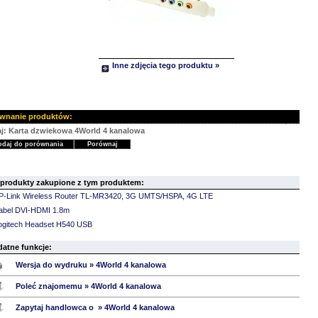
Inne zdjęcia tego produktu »
wnanie produktów:
j: Karta dzwiekowa 4World 4 kanalowa
 produkty zakupione z tym produktem:
P-Link Wireless Router TL-MR3420, 3G UMTS/HSPA, 4G LTE
abel DVI-HDMI 1.8m
ogitech Headset H540 USB
datne funkcje:
Wersja do wydruku » 4World 4 kanalowa
Poleć znajomemu » 4World 4 kanalowa
Zapytaj handlowca o » 4World 4 kanalowa