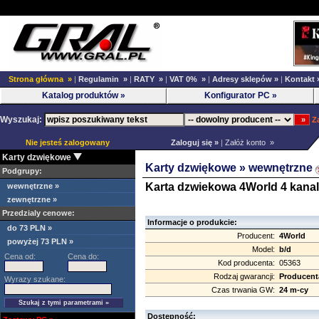
Strona główna »
|
Regulamin »
|
RATY »
|
VAT 0% »
|
Adresy sklepów »
|
Kontakt 
Katalog produktów »
Konfigurator PC »
Wyszukaj:
Z
Nie jesteś zalogowany
Zaloguj się »
|
Załóż konto »
Karty dzwiękowe
Karty dzwiękowe »
wewnętrzne
Podgrupy:
Karta dzwiekowa 4World 4 kana
wewnętrzne »
zewnętrzne »
Przedzialy cenowe:
Informacje o produkcie:
do 73 PLN »
Producent:
4World
powyżej 73 PLN »
Model:
b/d
Cena od:
Cena do:
Kod producenta:
05363
Rodzaj gwarancji:
Producent
Wyrazy szukane:
Czas trwania GW:
24 m-cy
Dostępność: