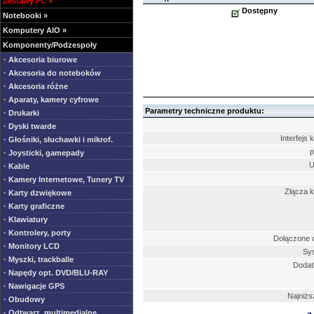
Zestawy PC
»
Dostępny
Notebooki
»
Komputery AIO
»
Komponenty/Podzespoły
· Akcesoria biurowe
· Akcesoria do noteboków
· Akcesoria różne
· Aparaty, kamery cyfrowe
Parametry techniczne produktu:
· Drukarki
· Dyski twarde
Interfejs 
· Głośniki, słuchawki i mikrof.
p
· Joysticki, gamepady
U
· Kable
· Kamery Internetowe, Tunery TV
Złącza k
· Karty dzwiękowe
· Karty graficzne
· Klawiatury
· Kontrolery, porty
Dołączone 
· Monitory LCD
Sy
· Myszki, trackballe
Dodat
· Napędy opt. DVD/BLU-RAY
· Nawigacje GPS
Najniżs
· Obudowy
· Odtwarz. multimedialne