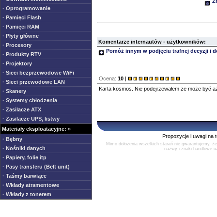
Zn
· Oprogramowanie
· Pamięci Flash
· Pamięci RAM
· Płyty główne
Komentarze internautów - użytkowników:
· Procesory
Pomóż innym w podjęciu trafnej decyzji i 
· Produkty RTV
· Projektory
· Sieci bezprzewodowe WiFi
Ocena:
10
|
· Sieci przewodowe LAN
Karta kosmos. Nie podejrzewałem że może być aż
· Skanery
· Systemy chłodzenia
· Zasilacze ATX
· Zasilacze UPS, listwy
Materiały eksploatacyjne: »
Propozycje i uwagi na 
· Bębny
Mimo dołożenia wszelkich starań nie gwarantujemy, ż
· Nośniki danych
nazwy i znaki handlowe uż
· Papiery, folie itp
· Pasy transferu (Belt unit)
· Taśmy barwiące
· Wkłady atramentowe
· Wkłady z tonerem