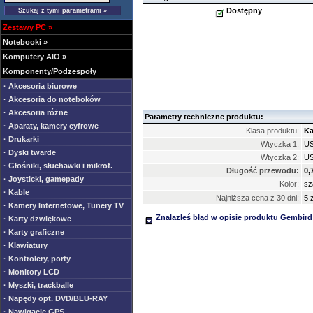
Dostępny
Zestawy PC
»
Notebooki
»
Komputery AIO
»
Komponenty/Podzespoły
· Akcesoria biurowe
· Akcesoria do noteboków
· Akcesoria różne
Parametry techniczne produktu:
· Aparaty, kamery cyfrowe
Klasa produktu:
Ka
· Drukarki
Wtyczka 1:
US
· Dyski twarde
Wtyczka 2:
US
· Głośniki, słuchawki i mikrof.
Długość przewodu:
0,
· Joysticki, gamepady
Kolor:
sz
· Kable
Najniższa cena z 30 dni:
5 z
· Kamery Internetowe, Tunery TV
Znalazleś błąd w opisie produktu Gembird
· Karty dzwiękowe
· Karty graficzne
· Klawiatury
· Kontrolery, porty
· Monitory LCD
· Myszki, trackballe
· Napędy opt. DVD/BLU-RAY
· Nawigacje GPS