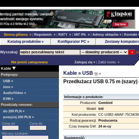
Strona główna »
|
Regulamin »
|
RATY »
|
VAT 0% »
|
Adresy sklepów »
|
Kontakt 
Katalog produktów »
Konfigurator PC »
Zestawy komputer
Wyszukaj:
Z
Nie jesteś zalogowany
Zaloguj się »
|
Załóż konto »
Kable
Kable »
USB
»
Podgrupy:
Przedłużacz USB 0.75 m (szary)
USB »
inne »
Audio/Video »
Informacje o produkcie:
KVM »
Producent:
Gembird
Przedzialy cenowe:
Model:
b/d
do 200 PLN »
Kod producenta:
CC-USB2-AMAF-75CM/30
powyżej 200 PLN »
Rodzaj gwarancji:
Producenta
Cena od:
Cena do:
Czas trwania GW:
24 m-cy
Wyrazy szukane:
Dostępność: