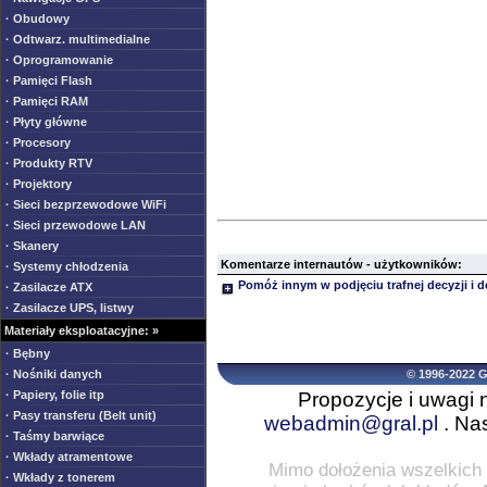
· Obudowy
· Odtwarz. multimedialne
· Oprogramowanie
· Pamięci Flash
· Pamięci RAM
· Płyty główne
· Procesory
· Produkty RTV
· Projektory
· Sieci bezprzewodowe WiFi
· Sieci przewodowe LAN
· Skanery
Komentarze internautów - użytkowników:
· Systemy chłodzenia
Pomóż innym w podjęciu trafnej decyzji i 
· Zasilacze ATX
· Zasilacze UPS, listwy
Materiały eksploatacyjne: »
· Bębny
© 1996-2022 
· Nośniki danych
Propozycje i uwagi 
· Papiery, folie itp
· Pasy transferu (Belt unit)
webadmin@gral.pl
. Nas
· Taśmy barwiące
· Wkłady atramentowe
Mimo dołożenia wszelkich 
· Wkłady z tonerem