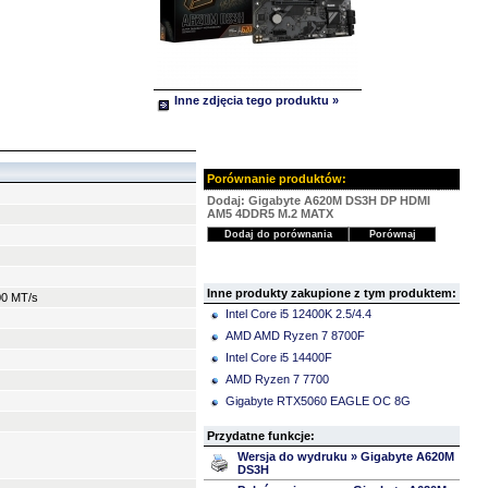
Inne zdjęcia tego produktu »
Porównanie produktów:
Dodaj: Gigabyte A620M DS3H DP HDMI
AM5 4DDR5 M.2 MATX
Inne produkty zakupione z tym produktem:
00 MT/s
Intel Core i5 12400K 2.5/4.4
AMD AMD Ryzen 7 8700F
Intel Core i5 14400F
AMD Ryzen 7 7700
Gigabyte RTX5060 EAGLE OC 8G
Przydatne funkcje:
Wersja do wydruku » Gigabyte A620M
DS3H