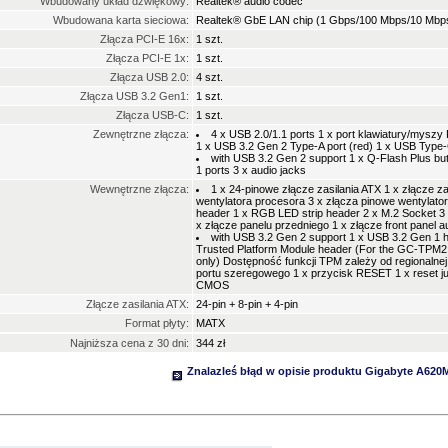
Wbudowany układ dźwiękowy:
Realtek® audio codec
Wbudowana karta sieciowa:
Realtek® GbE LAN chip (1 Gbps/100 Mbps/10 Mbp
Złącza PCI-E 16x:
1 szt.
Złącza PCI-E 1x:
1 szt.
Złącza USB 2.0:
4 szt.
Złącza USB 3.2 Gen1:
1 szt.
Złącza USB-C:
1 szt.
Zewnętrzne złącza:
4 x USB 2.0/1.1 ports 1 x port klawiatury/myszy
1 x USB 3.2 Gen 2 Type-A port (red) 1 x USB Type
with USB 3.2 Gen 2 support 1 x Q-Flash Plus bu
1 ports 3 x audio jacks
Wewnętrzne złącza:
1 x 24-pinowe złącze zasilania ATX 1 x złącze za
wentylatora procesora 3 x złącza pinowe wentylato
header 1 x RGB LED strip header 2 x M.2 Socket 3
x złącze panelu przedniego 1 x złącze front panel
with USB 3.2 Gen 2 support 1 x USB 3.2 Gen 1 h
Trusted Platform Module header (For the GC-TPM2
only) Dostępność funkcji TPM zależy od regionalnej 
portu szeregowego 1 x przycisk RESET 1 x reset j
CMOS
Złącze zasilania ATX:
24-pin + 8-pin + 4-pin
Format płyty:
MATX
Najniższa cena z 30 dni:
344 zł
Znalazleś błąd w opisie produktu Gigabyte A620