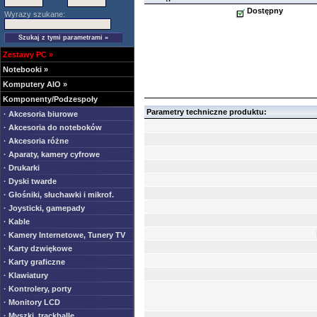
Dostępny
Wyrazy szukane:
Zestawy PC
»
Notebooki
»
Komputery AIO
»
Komponenty/Podzespoły
Parametry techniczne produktu:
· Akcesoria biurowe
· Akcesoria do noteboków
· Akcesoria różne
· Aparaty, kamery cyfrowe
· Drukarki
· Dyski twarde
· Głośniki, słuchawki i mikrof.
· Joysticki, gamepady
· Kable
· Kamery Internetowe, Tunery TV
· Karty dzwiękowe
· Karty graficzne
· Klawiatury
· Kontrolery, porty
· Monitory LCD
· Myszki, trackballe