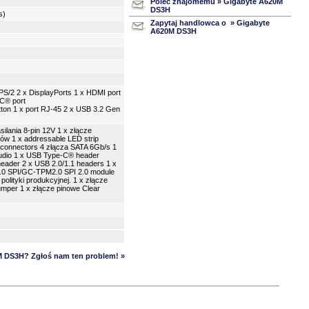
Poleć znajomemu » Gigabyte A620M
DS3H
s)
Zapytaj handlowca o » Gigabyte
A620M DS3H
 PS/2 2 x DisplayPorts 1 x HDMI port
-C® port
tton 1 x port RJ-45 2 x USB 3.2 Gen
silania 8-pin 12V 1 x złącze
rów 1 x addressable LED strip
 connectors 4 złącza SATA 6Gb/s 1
 audio 1 x USB Type-C® header
eader 2 x USB 2.0/1.1 headers 1 x
.0 SPI/GC-TPM2.0 SPI 2.0 module
polityki produkcyjnej. 1 x złącze
umper 1 x złącze pinowe Clear
M DS3H? Zgłoś nam ten problem! »