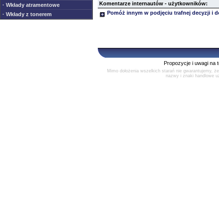
Komentarze internautów - użytkowników:
· Wkłady atramentowe
Pomóż innym w podjęciu trafnej decyzji i 
· Wkłady z tonerem
Propozycje i uwagi na 
Mimo dołożenia wszelkich starań nie gwarantujemy, ż
nazwy i znaki handlowe uż