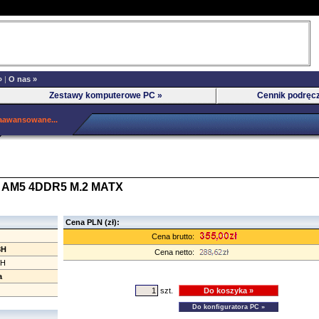
»
|
O nas »
Zestawy komputerowe PC »
Cennik podręc
aawansowane...
I AM5 4DDR5 M.2 MATX
Cena PLN (zł):
Cena brutto:
3H
Cena netto:
3H
a
szt.