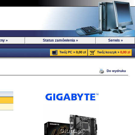
zny »
Status zamówienia »
Serwis »
Twój PC »
0,00 zł
Twój koszyk »
0,00 zł
Do wydruku