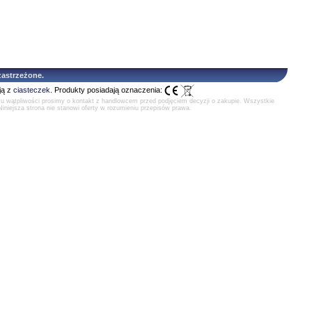
astrzeżone.
ją z
ciasteczek
. Produkty posiadają oznaczenia:
ku wątpliwości prosimy o kontakt z handlowcem przed podjęciem decyzji o zakupie. Wszystkie
Niniejsza strona nie stanowi oferty w rozumieniu przepisów prawa.