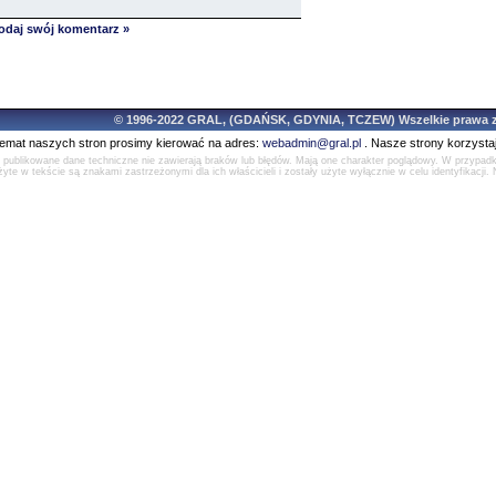
dodaj swój komentarz »
© 1996-2022 GRAL, (GDAŃSK, GDYNIA, TCZEW) Wszelkie prawa z
temat naszych stron prosimy kierować na adres:
webadmin@gral.pl
. Nasze strony korzysta
e publikowane dane techniczne nie zawierają braków lub błędów. Mają one charakter poglądowy. W przypad
yte w tekście są znakami zastrzeżonymi dla ich właścicieli i zostały użyte wyłącznie w celu identyfikacji. 