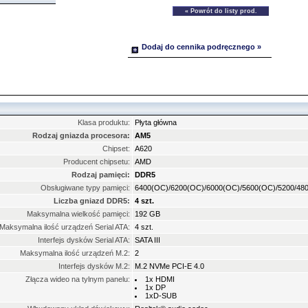
Dodaj do cennika podręcznego »
Klasa produktu:
Płyta główna
Rodzaj gniazda procesora:
AM5
Chipset:
A620
Producent chipsetu:
AMD
Rodzaj pamięci:
DDR5
Obsługiwane typy pamięci:
6400(OC)/6200(OC)/6000(OC)/5600(OC)/5200/48
Liczba gniazd DDR5:
4 szt.
Maksymalna wielkość pamięci:
192 GB
Maksymalna ilość urządzeń Serial ATA:
4 szt.
Interfejs dysków Serial ATA:
SATA III
Maksymalna ilość urządzeń M.2:
2
Interfejs dysków M.2:
M.2 NVMe PCI-E 4.0
Złącza wideo na tylnym panelu:
1x HDMI
1x DP
1xD-SUB