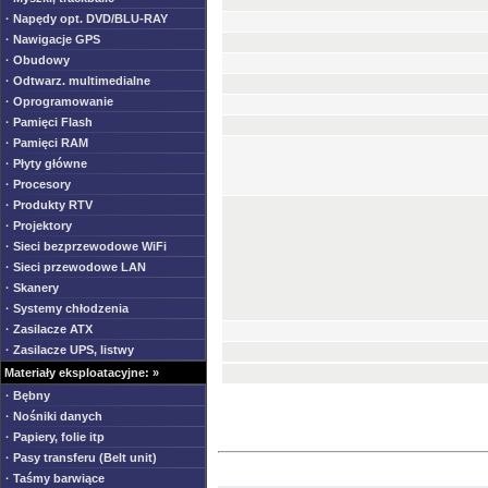
· Napędy opt. DVD/BLU-RAY
· Nawigacje GPS
· Obudowy
· Odtwarz. multimedialne
· Oprogramowanie
· Pamięci Flash
· Pamięci RAM
· Płyty główne
· Procesory
· Produkty RTV
· Projektory
· Sieci bezprzewodowe WiFi
· Sieci przewodowe LAN
· Skanery
· Systemy chłodzenia
· Zasilacze ATX
· Zasilacze UPS, listwy
Materiały eksploatacyjne: »
· Bębny
· Nośniki danych
· Papiery, folie itp
· Pasy transferu (Belt unit)
· Taśmy barwiące