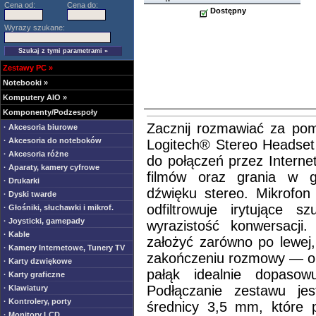
Cena od:
Cena do:
Dostępny
Wyrazy szukane:
Zestawy PC
»
Notebooki
»
Komputery AIO
»
Komponenty/Podzespoły
Zacznij rozmawiać za po
· Akcesoria biurowe
· Akcesoria do noteboków
Logitech® Stereo Headset 
· Akcesoria różne
do połączeń przez Internet
· Aparaty, kamery cyfrowe
filmów oraz grania w 
· Drukarki
dźwięku stereo. Mikrofon
· Dyski twarde
odfiltrowuje irytujące s
· Głośniki, słuchawki i mikrof.
· Joysticki, gamepady
wyrazistość konwersacji
· Kable
założyć zarówno po lewej, 
· Kamery Internetowe, Tunery TV
zakończeniu rozmowy — ob
· Karty dzwiękowe
pałąk idealnie dopasow
· Karty graficzne
Podłączanie zestawu je
· Klawiatury
· Kontrolery, porty
średnicy 3,5 mm, które p
· Monitory LCD