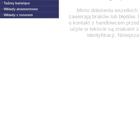
· Taśmy barwiące
· Wkłady atramentowe
Mimo dołożenia wszelkich 
· Wkłady z tonerem
zawierają braków lub błędów.
o kontakt z handlowcem przed
użyte w tekście są znakami za
identyfikacji. Niniejs