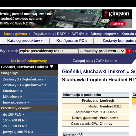
Strona główna »
|
Regulamin »
|
RATY »
|
VAT 0% »
|
Adresy sklepów »
|
Kontakt 
Katalog produktów »
Konfigurator PC »
Zestawy komputer
Wyszukaj:
Z
Nie jesteś zalogowany
Zaloguj się »
|
Załóż konto »
Głośniki, słuchawki i mikrof.
Głośniki, słuchawki i mikrof. »
S
Podgrupy:
Sluchawki Logitech Headset H1
Zestawy 2 i 3-głośnikowe »
Zestawy 5 i 6-głośnikowe »
Słuchawki »
Informacje o produkcie:
Ce
Mikrofony »
Producent:
Logitech
Inne akcesoria »
Model:
Headset H110
Przedzialy cenowe:
Kod producenta:
981-000271
do 100 PLN »
Rodzaj gwarancji:
Producenta
100 - 200 PLN »
Czas trwania GW:
24 m-cy
200 - 300 PLN »
powyzej 300 PLN »
Dostępność: