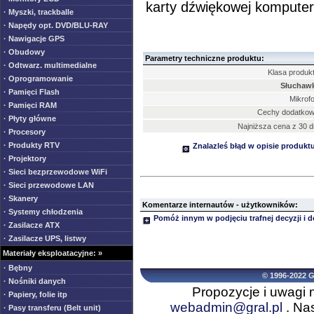
karty dźwiękowej komputer
· Myszki, trackballe
· Napędy opt. DVD/BLU-RAY
· Nawigacje GPS
· Obudowy
Parametry techniczne produktu:
· Odtwarz. multimedialne
Klasa produkt
· Oprogramowanie
Słuchawk
· Pamięci Flash
Mikrofo
· Pamięci RAM
Cechy dodatkow
· Płyty główne
Najniższa cena z 30 d
· Procesory
· Produkty RTV
Znalazleś błąd w opisie produkt
· Projektory
· Sieci bezprzewodowe WiFi
· Sieci przewodowe LAN
· Skanery
Komentarze internautów - użytkowników:
· Systemy chłodzenia
Pomóż innym w podjęciu trafnej decyzji i 
· Zasilacze ATX
· Zasilacze UPS, listwy
Materiały eksploatacyjne: »
· Bębny
© 1996-2022 
· Nośniki danych
Propozycje i uwagi 
· Papiery, folie itp
webadmin@gral.pl
. Nas
· Pasy transferu (Belt unit)