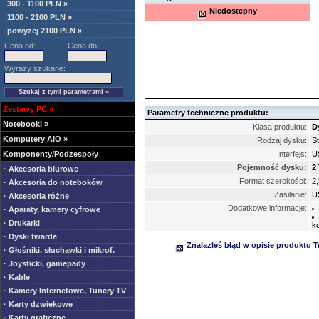
300 - 1100 PLN »
Niedostepny
1100 - 2100 PLN »
powyzej 2100 PLN »
Cena od:
Cena do:
Wyrazy szukane:
Zestawy PC
»
Parametry techniczne produktu:
Notebooki
»
Klasa produktu:
D
Komputery AIO
»
Rodzaj dysku:
S
Komponenty/Podzespoły
Interfejs:
U
Pojemność dysku:
2
· Akcesoria biurowe
Format szerokości:
2,
· Akcesoria do noteboków
Zasilanie:
U
· Akcesoria różne
Dodatkowe informacje:
· Aparaty, kamery cyfrowe
· Drukarki
k
· Dyski twarde
Znalazleś błąd w opisie produktu 
· Głośniki, słuchawki i mikrof.
· Joysticki, gamepady
· Kable
· Kamery Internetowe, Tunery TV
· Karty dzwiękowe
· Karty graficzne