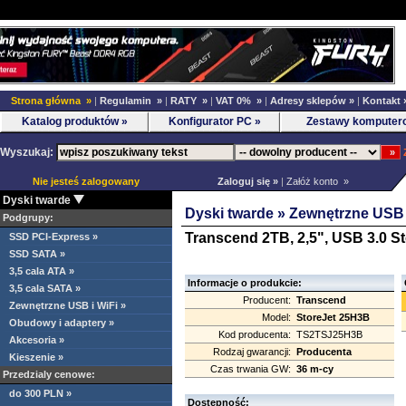
Strona główna »
|
Regulamin »
|
RATY »
|
VAT 0% »
|
Adresy sklepów »
|
Kontakt 
Katalog produktów »
Konfigurator PC »
Zestawy komputer
Wyszukaj:
Nie jesteś zalogowany
Zaloguj się »
|
Załóż konto »
Dyski twarde
Dyski twarde »
Zewnętrzne USB 
Podgrupy:
Transcend 2TB, 2,5", USB 3.0 S
SSD PCI-Express »
SSD SATA »
3,5 cala ATA »
Informacje o produkcie:
3,5 cala SATA »
Producent:
Transcend
Zewnętrzne USB i WiFi »
Model:
StoreJet 25H3B
Obudowy i adaptery »
Kod producenta:
TS2TSJ25H3B
Akcesoria »
Rodzaj gwarancji:
Producenta
Kieszenie »
Czas trwania GW:
36 m-cy
Przedzialy cenowe:
do 300 PLN »
Dostępność: