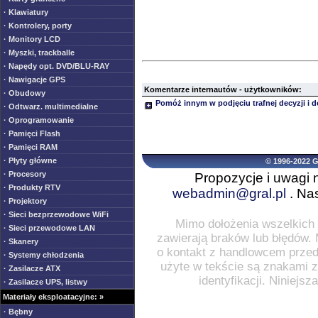
· Klawiatury
· Kontrolery, porty
· Monitory LCD
· Myszki, trackballe
· Napędy opt. DVD/BLU-RAY
· Nawigacje GPS
Komentarze internautów - użytkowników:
· Obudowy
Pomóż innym w podjęciu trafnej decyzji i 
· Odtwarz. multimedialne
· Oprogramowanie
· Pamięci Flash
· Pamięci RAM
· Płyty główne
© 1996-2022 
· Procesory
Propozycje i uwagi 
· Produkty RTV
webadmin@gral.pl
. Nas
· Projektory
· Sieci bezprzewodowe WiFi
Mimo dołożenia wszelkich 
· Sieci przewodowe LAN
zawierają braków lub błędów.
· Skanery
o kontakt z handlowcem przed
· Systemy chłodzenia
użyte w tekście są znakami za
· Zasilacze ATX
identyfikacji. Niniejs
· Zasilacze UPS, listwy
Materiały eksploatacyjne: »
· Bębny