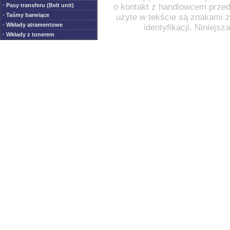
o kontakt z handlowcem przed
· Pasy transferu (Belt unit)
· Taśmy barwiące
użyte w tekście są znakami za
· Wkłady atramentowe
identyfikacji. Niniejs
· Wkłady z tonerem