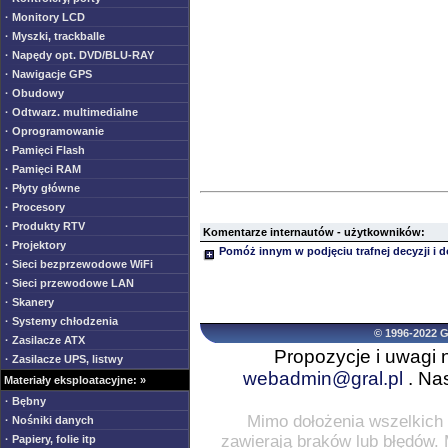
· Monitory LCD
· Myszki, trackballe
· Napędy opt. DVD/BLU-RAY
· Nawigacje GPS
· Obudowy
· Odtwarz. multimedialne
· Oprogramowanie
· Pamięci Flash
· Pamięci RAM
· Płyty główne
· Procesory
· Produkty RTV
Komentarze internautów - użytkowników:
· Projektory
Pomóż innym w podjęciu trafnej decyzji i 
· Sieci bezprzewodowe WiFi
· Sieci przewodowe LAN
· Skanery
· Systemy chłodzenia
© 1996-2022 
· Zasilacze ATX
Propozycje i uwagi 
· Zasilacze UPS, listwy
webadmin@gral.pl
. Nas
Materiały eksploatacyjne: »
· Bębny
Mimo dołożenia wszelkich 
· Nośniki danych
zawierają braków lub błędów.
· Papiery, folie itp