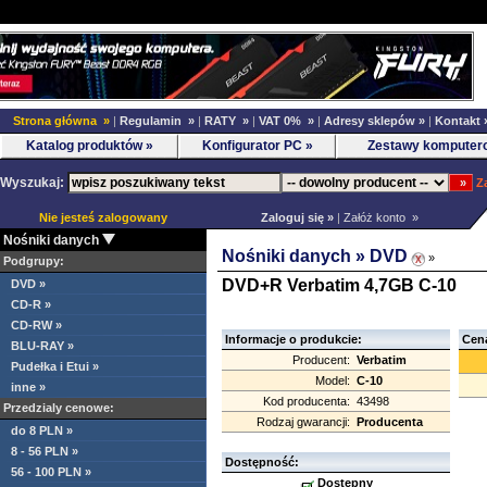
Strona główna »
|
Regulamin »
|
RATY »
|
VAT 0% »
|
Adresy sklepów »
|
Kontakt 
Katalog produktów »
Konfigurator PC »
Zestawy komputer
Wyszukaj:
Z
Nie jesteś zalogowany
Zaloguj się »
|
Załóż konto »
Nośniki danych
Nośniki danych »
DVD
»
Podgrupy:
DVD+R Verbatim 4,7GB C-10
DVD »
CD-R »
CD-RW »
Informacje o produkcie:
Cena
BLU-RAY »
Producent:
Verbatim
Pudełka i Etui »
Model:
C-10
inne »
Kod producenta:
43498
Przedzialy cenowe:
Rodzaj gwarancji:
Producenta
do 8 PLN »
8 - 56 PLN »
Dostępność:
56 - 100 PLN »
Dostępny