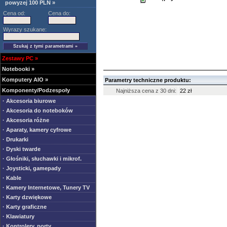
powyzej 100 PLN »
Cena od:
Cena do:
Wyrazy szukane:
Zestawy PC
»
Notebooki
»
Komputery AIO
»
Parametry techniczne produktu:
Komponenty/Podzespoły
Najniższa cena z 30 dni:
22 zł
· Akcesoria biurowe
· Akcesoria do noteboków
· Akcesoria różne
· Aparaty, kamery cyfrowe
· Drukarki
· Dyski twarde
· Głośniki, słuchawki i mikrof.
· Joysticki, gamepady
· Kable
· Kamery Internetowe, Tunery TV
· Karty dzwiękowe
· Karty graficzne
· Klawiatury
· Kontrolery, porty