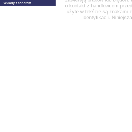
· Wkłady z tonerem
o kontakt z handlowcem przed
użyte w tekście są znakami za
identyfikacji. Niniejs