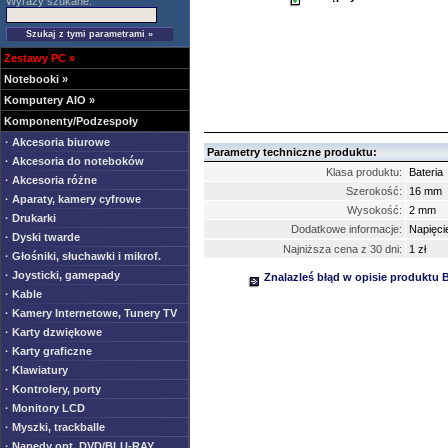
Wyrazy szukane:
Zestawy PC
»
Notebooki
»
Komputery AIO
»
Komponenty/Podzespoły
· Akcesoria biurowe
Parametry techniczne produktu:
· Akcesoria do noteboków
Klasa produktu:
Bateria
· Akcesoria różne
Szerokość:
16 mm
· Aparaty, kamery cyfrowe
Wysokość:
2 mm
· Drukarki
Dodatkowe informacje:
Napięci
· Dyski twarde
Najniższa cena z 30 dni:
1 zł
· Głośniki, słuchawki i mikrof.
· Joysticki, gamepady
Znalazleś błąd w opisie produktu 
· Kable
· Kamery Internetowe, Tunery TV
· Karty dzwiękowe
· Karty graficzne
· Klawiatury
· Kontrolery, porty
· Monitory LCD
· Myszki, trackballe
· Napędy opt. DVD/BLU-RAY