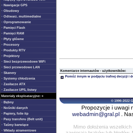
· Nawigacje GPS
· Obudowy
· Odtwarz. multimedialne
· Oprogramowanie
· Pamięci Flash
· Pamięci RAM
· Płyty główne
· Procesory
· Produkty RTV
· Projektory
· Sieci bezprzewodowe WiFi
· Sieci przewodowe LAN
Komentarze internautów - użytkowników:
· Skanery
Pomóż innym w podjęciu trafnej decyzji i 
· Systemy chłodzenia
· Zasilacze ATX
· Zasilacze UPS, listwy
Materiały eksploatacyjne: »
© 1996-2022 
· Bębny
Propozycje i uwagi 
· Nośniki danych
webadmin@gral.pl
. Nas
· Papiery, folie itp
· Pasy transferu (Belt unit)
· Taśmy barwiące
Mimo dołożenia wszelkich 
· Wkłady atramentowe
zawierają braków lub błędów.