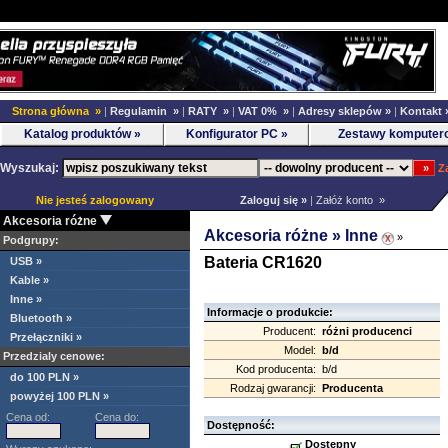
Strona główna »
|
Regulamin »
|
RATY »
|
VAT 0% »
|
Adresy sklepów »
|
Kontakt 
Katalog produktów »
Konfigurator PC »
Zestawy komputer
Wyszukaj:
Z
Nie jesteś zalogowany
Zaloguj się »
|
Załóż konto »
Akcesoria różne
Akcesoria różne »
Inne
»
Podgrupy:
Bateria CR1620
USB »
Kable »
Inne »
Informacje o produkcie:
Bluetooth »
Producent:
różni producenci
Przełączniki »
Model:
b/d
Przedzialy cenowe:
Kod producenta:
b/d
do 100 PLN »
Rodzaj gwarancji:
Producenta
powyżej 100 PLN »
Cena od:
Cena do:
Dostępność:
Dostępny