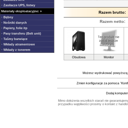
· Zasilacze UPS, listwy
Materiały eksploatacyjne: »
Razem brutto:
· Bębny
Razem netto: 1
· Nośniki danych
· Papiery, folie itp
· Pasy transferu (Belt unit)
· Taśmy barwiące
· Wkłady atramentowe
· Wkłady z tonerem
Obudowa
Monitor
Możesz wydrukować powyższą k
Zmien konfiguracje za pomoca
"Konf
Dodaj komputer
Mimo dołożenia wszelkich starań nie gwarantujemy
przypadku wątpliwości prosimy o kontakt z handl