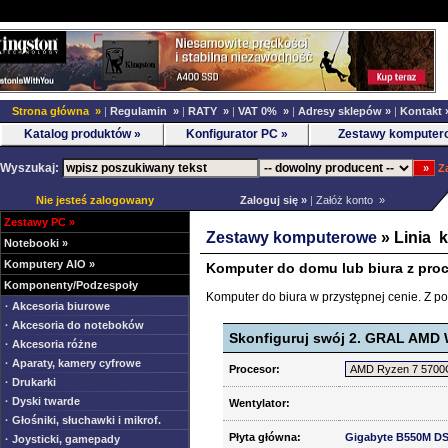
Strona główna »
|
Regulamin »
|
RATY »
|
VAT 0% »
|
Adresy sklepów »
|
Kontakt 
Katalog produktów »
Konfigurator PC »
Zestawy komputer
Wyszukaj:
Z
Nie jesteś zalogowany
Zaloguj się »
|
Załóż konto »
Zestawy PC
»
Zestawy komputerowe
» Linia 
Notebooki
»
Komputery AIO
»
Komputer do domu lub biura z pro
Komponenty/Podzespoły
Komputer do biura w przystępnej cenie. Z 
· Akcesoria biurowe
· Akcesoria do noteboków
Skonfiguruj swój 2. GRAL AMD 
· Akcesoria różne
· Aparaty, kamery cyfrowe
Procesor:
· Drukarki
· Dyski twarde
Wentylator:
· Głośniki, słuchawki i mikrof.
Płyta główna:
Gigabyte B550M DS
· Joysticki, gamepady