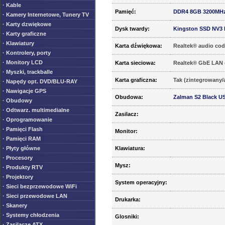
· Kable
Pamięć:
DDR4 8GB 3200MHz 
· Kamery Internetowe, Tunery TV
· Karty dzwiękowe
Dysk twardy:
Kingston SSD NV3 M
· Karty graficzne
· Klawiatury
Karta dźwiękowa:
Realtek® audio cod
· Kontrolery, porty
· Monitory LCD
Karta sieciowa:
Realtek ® GbE LAN c
· Myszki, trackballe
Karta graficzna:
Tak (zintegrowany/
· Napędy opt. DVD/BLU-RAY
· Nawigacje GPS
Obudowa:
Zalman S2 Black US
· Obudowy
· Odtwarz. multimedialne
Zasilacz:
· Oprogramowanie
· Pamięci Flash
Monitor:
· Pamięci RAM
· Płyty główne
Klawiatura:
· Procesory
Mysz:
· Produkty RTV
· Projektory
System operacyjny:
· Sieci bezprzewodowe WiFi
· Sieci przewodowe LAN
Drukarka:
· Skanery
· Systemy chłodzenia
Glosniki:
· Zasilacze ATX