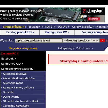
Strona główna »
|
Regulamin »
|
RATY »
|
VAT 0% »
|
Adresy sklepów »
|
Kontakt 
Katalog produktów »
Konfigurator PC »
Zestawy komputer
Wyszukaj:
Z
Nie jesteś zalogowany
Zaloguj się »
|
Załóż konto »
Zestawy PC
»
Notebooki
»
Skorzystaj z Konfiguratora P
Komputery AIO
»
Komponenty/Podzespoły
· Akcesoria biurowe
· Akcesoria do noteboków
· Akcesoria różne
· Aparaty, kamery cyfrowe
· Drukarki
· Dyski twarde
· Głośniki, słuchawki i mikrof.
· Joysticki, gamepady