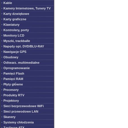
· Kable
· Kamery Internetowe, Tunery TV
· Karty dzwiękowe
· Karty graficzne
· Klawiatury
· Kontrolery, porty
· Monitory LCD
· Myszki, trackballe
· Napędy opt. DVD/BLU-RAY
· Nawigacje GPS
· Obudowy
· Odtwarz. multimedialne
· Oprogramowanie
· Pamięci Flash
· Pamięci RAM
· Płyty główne
· Procesory
· Produkty RTV
· Projektory
· Sieci bezprzewodowe WiFi
· Sieci przewodowe LAN
· Skanery
· Systemy chłodzenia
· Zasilacze ATX