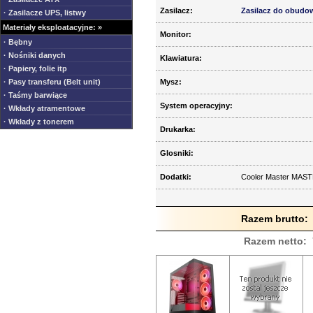
Zasilacz:
Zasilacz do obudo
· Zasilacze UPS, listwy
Materiały eksploatacyjne: »
Monitor:
· Bębny
· Nośniki danych
Klawiatura:
· Papiery, folie itp
· Pasy transferu (Belt unit)
Mysz:
· Taśmy barwiące
System operacyjny:
· Wkłady atramentowe
· Wkłady z tonerem
Drukarka:
Glosniki:
Dodatki:
Cooler Master MAS
Razem brutto:
Razem netto: 7