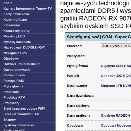
najnowszych technologii
· Kable
· Kamery Internetowe, Tunery TV
zpamieciami DDR5 i wys
· Karty dzwiękowe
grafiki RADEON RX 90
· Karty graficzne
szybkim dyskiem SSD P
· Klawiatury
· Kontrolery, porty
· Monitory LCD
Skonfiguruj swój GRAL Super 
· Myszki, trackballe
Procesor:
· Napędy opt. DVD/BLU-RAY
· Nawigacje GPS
Wentylator:
· Obudowy
· Odtwarz. multimedialne
Płyta główna:
Gigabyte X870 GA
· Oprogramowanie
· Pamięci Flash
Pamięć:
Goodram 32GB (2X
· Pamięci RAM
Dysk twardy:
Kingston 1TB NVME
· Płyty główne
· Procesory
Karta dźwiękowa:
· Produkty RTV
· Projektory
Karta sieciowa:
· Sieci bezprzewodowe WiFi
· Sieci przewodowe LAN
Karta graficzna:
Gigabyte RADEON 
· Skanery
· Systemy chłodzenia
Obudowa:
Obudowa Modecom V
· Zasilacze ATX