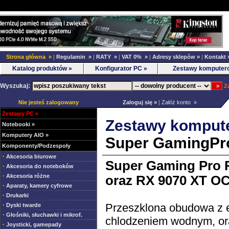
Strona główna »
|
Regulamin »
|
RATY »
|
VAT 0% »
|
Adresy sklepów »
|
Kontakt 
Katalog produktów »
Konfigurator PC »
Zestawy komputer
Wyszukaj:
Z
Nie jesteś zalogowany
Zaloguj się »
|
Załóż konto »
Zestawy PC
»
Zestawy komput
Notebooki
»
Komputery AIO
»
Super GamingPr
Komponenty/Podzespoły
· Akcesoria biurowe
Super Gaming Pro
· Akcesoria do noteboków
· Akcesoria różne
oraz RX 9070 XT O
· Aparaty, kamery cyfrowe
· Drukarki
Przeszklona obudowa z 
· Dyski twarde
· Głośniki, słuchawki i mikrof.
chlodzeniem wodnym, or
· Joysticki, gamepady